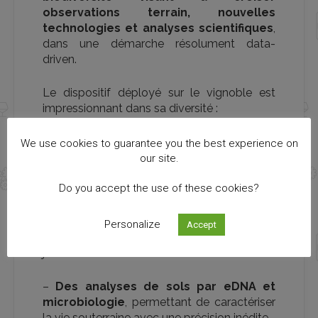
observations terrain, nouvelles
technologies et analyses scientifiques
,
dans une démarche résolument data-
driven.
Le dispositif déployé sur le vignoble est
impressionnant dans sa diversité :
–
Des capteurs bioacoustiques et
We use cookies to guarantee you the best experience on
ultrasons
pour détecter et identifier la
our site.
faune sonore présente dans et autour des
Do you accept the use of these cookies?
parcelles.
–
Des caméras de suivi de la faune
pour
Personalize
Accept
observer les espèces en mouvement, de
jour comme de nuit.
–
Des analyses de sols par eDNA et
microbiologie
, permettant de caractériser
la vie souterraine avec une précision inédite.