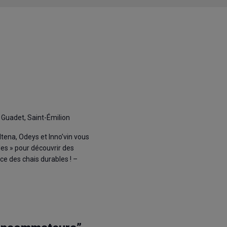
 Guadet, Saint-Émilion
tena, Odeys et Inno’vin vous
les » pour découvrir des
e des chais durables ! –
–