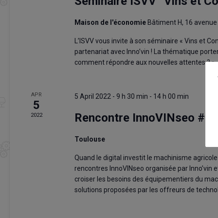
Séminaire ISVV “Vins et 
Maison de l'économie
Bâtiment H, 16 avenue
L’ISVV vous invite à son séminaire « Vins et 
partenariat avec Inno’vin ! La thématique porte
comment répondre aux nouvelles attentes ? », le
APR
5 April 2022 - 9 h 30 min
-
14 h 00 min
5
Rencontre InnoVINseo #6
2022
Toulouse
Quand le digital investit le machinisme agricole
rencontres InnoVINseo organisée par Inno’vin e
croiser les besoins des équipementiers du mach
solutions proposées par les offreurs de techno