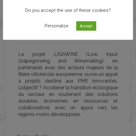
Do you accept the use of these cookies?
02 Jun
2026
Personalize
Accept
Appel à projets – LIGAWINE
Le projet LIGAWINE (Low Input
Grapegrowing and Winemaking), en
partenariat avec des acteurs majeurs de la
filière vitivinicole européenne, ouvre un appel
à projets destiné aux PME innovantes.
L’objectif ? Accélérer la transition écologique
du secteur en soutenant des solutions
durables, économes en ressources et
collaboratives avec un appui vers les
régions moins développées.