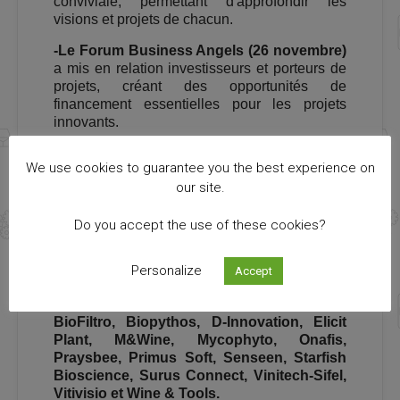
conviviale, permettant d'approfondir les
visions et projets de chacun.
-Le Forum Business Angels (26 novembre)
a mis en relation investisseurs et porteurs de
projets, créant des opportunités de
financement essentielles pour les projets
innovants.
We use cookies to guarantee you the best experience on
our site.
UNE MOBILISATION QUI EN
Do you accept the use of these cookies?
DIT LONG
Personalize
Accept
Un immense BRAVO à nos 16 entreprises
adhérentes du stand collectif : 3D2CUT,
BioFiltro, Biopythos, D-Innovation, Elicit
Plant, M&Wine, Mycophyto, Onafis,
Praysbee, Primus Soft, Senseen, Starfish
Bioscience, Surus Connect, Vinitech-Sifel,
Vitivisio et Wine & Tools.