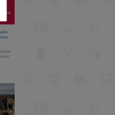
n
t piloté
velle-
ramme
échange
esoins