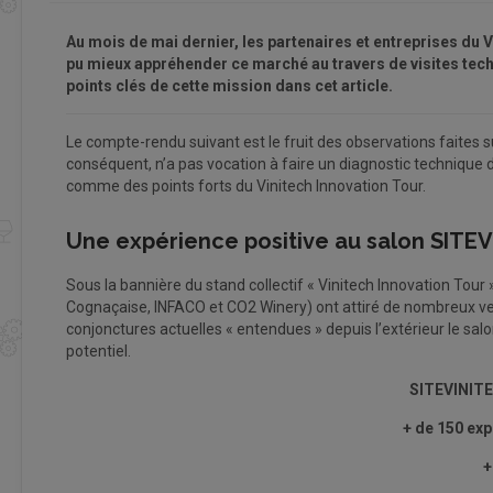
Au mois de mai dernier, les partenaires et entreprises du 
pu mieux appréhender ce marché au travers de visites tech
points clés de cette mission dans cet article.
Le compte-rendu suivant est le fruit des observations faites su
conséquent, n’a pas vocation à faire un diagnostic technique de 
comme des points forts du Vinitech Innovation Tour.
Une expérience positive au salon SIT
Sous la bannière du stand collectif « Vinitech Innovation Tour 
Cognaçaise, INFACO et CO2 Winery) ont attiré de nombreux ve
conjonctures actuelles « entendues » depuis l’extérieur le sal
potentiel.
SITEVINIT
+ de 150 ex
+