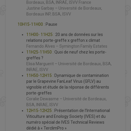
Bordeaux, BSA, INRAE, ISVV France
Justine Garbay – Université de Bordeaux,
Bordeaux INP, BSA, ISVV
10H15-11H00 :
Pause
11H00- 11H25 :
20 ans de données sur les
relations porte-greffe x greffon x climat
Fernando Alves – Symington Family Estates
11H25-11H50 :
Quoi de neuf chez les porte-
greffes ?
Elisa Marguerit – Université de Bordeaux, BSA,
INRAE, ISVV
11H50-12H15 :
Dynamique de contamination
par le Grapevine FanLeaf Virus (GFLV) au
vignoble et étude de la réponse de différents
porte-greffes
Coralie Dewasme – Université de Bordeaux,
BSA, INRAE, ISVV
12H15-12H25 :
Présentation de l’International
Viticulture and Enology Society (IVES) et du
numéro spécial de IVES Technical Reviews
dédié à « TerclimPro »