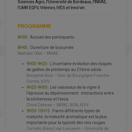
Sciences Agro
, l’
Université de Bordeaux
, l’
INRAE
,
l’
UMR EGFV
,
Vitinnov
,
IVES
et
Inno’vin
.
PROGRAMME
8H00 :
Accueil des participants
8H45 :
Ouverture de la journée
Nathalie Ollat – INRAE
9H00-9H25 :
L’incertaine évolution des risques
de gelées de printemps au 21ème siècle
Benjamin Bois – Univ. de Bourgogne Franche-
Comté, IUVV
9H25-9H50 :
Les vaisseaux de la vigne à
l’épreuve du dépérissement : interactions entre
la sécheresse et l’esca
Chloé Delmas – INRAE, BSA, ISVV
9H50-10H15 :
Parmi différents types de
maturité, la maturité aromatique est la plus
importante pour la typicité des vins rouges
Cornelis (Kees) van Leeuwen – Université de