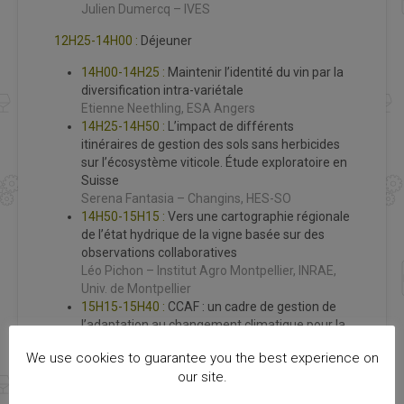
Julien Dumercq – IVES
12H25-14H00 :
Déjeuner
14H00-14H25 :
Maintenir l’identité du vin par la
diversification intra-variétale
Etienne Neethling, ESA Angers
14H25-14H50 :
L’impact de différents
itinéraires de gestion des sols sans herbicides
sur l’écosystème viticole. Étude exploratoire en
Suisse
Serena Fantasia – Changins, HES-SO
14H50-15H15 :
Vers une cartographie régionale
de l’état hydrique de la vigne basée sur des
observations collaboratives
Léo Pichon – Institut Agro Montpellier, INRAE,
Univ. de Montpellier
15H15-15H40 :
CCAF : un cadre de gestion de
l’adaptation au changement climatique pour la
filière viti-vinicole
We use cookies to guarantee you the best experience on
Antonio Graça, Sogrape Vinhos
our site.
15H40-16H00 :
Clôture de la journée