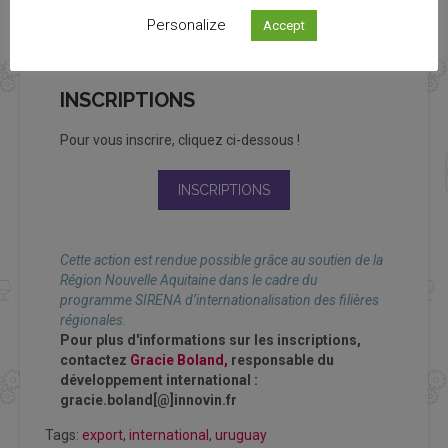
vers la France, les dîners et les dépenses
Personalize
Accept
personnelles.
INSCRIPTIONS
Pour vous inscrire, cliquez ci-dessous !
INSCRIPTIONS
Cette action est rendue possible grâce au soutien de la
Région Nouvelle Aquitaine dans le cadre du
programme SIRENA d’internationalisation des filières
régionales.
Pour plus d'informations sur les inscriptions,
contactez
Gracie Boland,
responsable du
développement international :
gracie.boland[@]innovin.fr
Tags:
export
,
international
,
uruguay