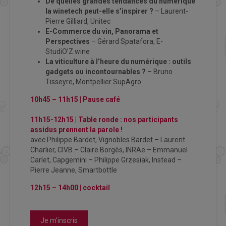
De quelles grandes tendances du numérique
la winetech peut-elle s’inspirer ?
– Laurent-
Pierre Gilliard, Unitec
E-Commerce du vin, Panorama et
Perspectives
– Gérard Spatafora, E-
StudiO’Z.wine
La viticulture à l’heure du numérique : outils
gadgets ou incontournables ?
– Bruno
Tisseyre, Montpellier SupAgro
10h45 – 11h15 |
Pause café
11h15-12h15 |
Table ronde : nos participants
assidus prennent la parole !
avec Philippe Bardet, Vignobles Bardet – Laurent
Charlier, CIVB – Claire Borgès, INRAe – Emmanuel
Carlet, Capgemini – Philippe Grzesiak, Instead –
Pierre Jeanne, Smartbottle
12h15 – 14h00 |
cocktail
Je m'inscris