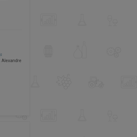
is
,
Alexandre