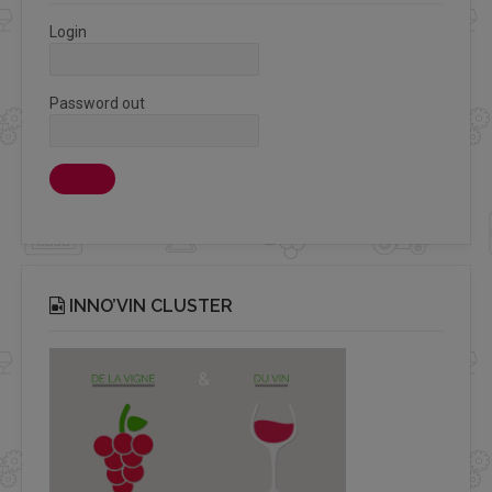
Login
Password out
INNO’VIN CLUSTER