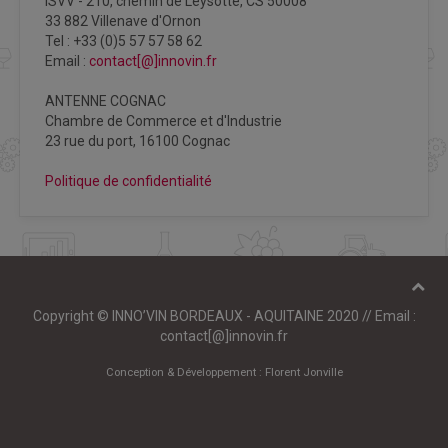
ISVV - 210, chemin de Leysotte, CS 50008
33 882 Villenave d'Ornon
Tel : +33 (0)5 57 57 58 62
Email :
contact[@]innovin.fr
ANTENNE COGNAC
Chambre de Commerce et d'Industrie
23 rue du port, 16100 Cognac
Politique de confidentialité
Copyright © INNO’VIN BORDEAUX - AQUITAINE 2020 // Email :
contact[@]innovin.fr
Conception & Développement :
Florent Jonville