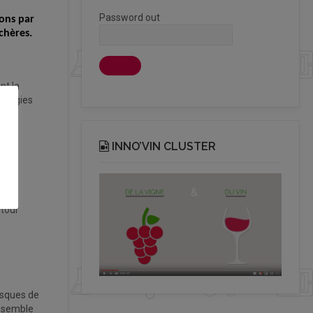
Password out
ions par
chères.
nt la
nologies
.
INNO’VIN CLUSTER
utour
isques de
ensemble