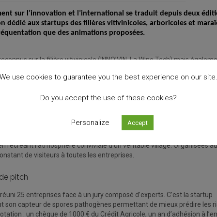
ent sur l’innovation et l’international se traduit depuis deux édit
dédié aux startups des filières vitivinicoles, arboricoles et maraî
 fréquentation que des animations proposées.
econnus sur la filière vitivinicole (INNO’VIN, La Wine Tech) mais égaleme
mblé près de 40 startups. Ces jeunes entreprises ont présenté des tech
We use cookies to guarantee you the best experience on our site
n à la commercialisation. Deux grandes tendances ont émergé :
ts.
Do you accept the use of these cookies?
vin.
Personalize
Accept
ersive
 recréant l’atmosphère conviviale d’un véritable village. Organisées a
onstant de visiteurs à toutes les entreprises.
de pitch
réuni 25 entreprises face à un jury composé d’experts. C’est la startup
nt son capteur de spores pathogènes permettant de mieux prédire les r
otation : un chèque de 1000 € du Crédit Agricole, un an d’adhésion à l’