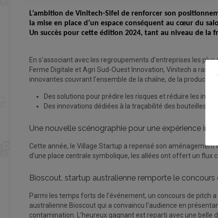
L’ambition de Vinitech-Sifel de renforcer son positionnem
la mise en place d’un espace conséquent au cœur du salon 
Un succès pour cette édition 2024, tant au niveau de la
En s’associant avec les regroupements d’entreprises les plus r
Ferme Digitale et Agri Sud-Ouest Innovation, Vinitech a rasse
innovantes couvrant l’ensemble de la chaîne, de la productio
Des solutions pour prédire les risques et réduire les intran
Des innovations dédiées à la traçabilité des bouteilles de 
Une nouvelle scénographie pour une expérience imm
Cette année, le Village Startup a repensé son aménagement en
d’une place centrale symbolique, les allées ont offert un flux c
Bioscout, startup australienne remporte le concours 
Parmi les temps forts de l’événement, un concours de pitch a 
australienne Bioscout qui a convaincu l’audience en présenta
contamination. L’heureux gagnant est reparti avec une belle d