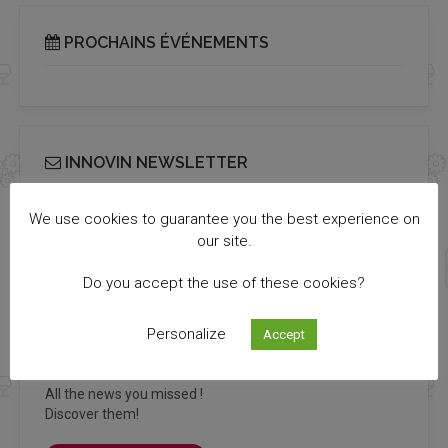
PROCHAINS ÉVÉNEMENTS
INNOVIN NEWSLETTER
Receive our bi-monthly Info Cluster newsletter
We use cookies to guarantee you the best experience on
our site.
SUBSCRIBE
Do you accept the use of these cookies?
Personalize
Accept
ALL NEWS
All the news you missed !
Discover them!