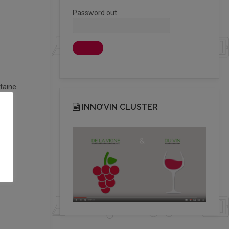
Password out
itaine
INNO’VIN CLUSTER
.