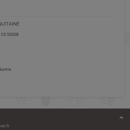
QUITAINE
, CS 50008
ustrie
vin.fr