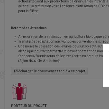
actuel imposent aux producteurs de diminuer les intrants à
au chai : la diminution voire l’absence d’utilisation de SO2 
pour la filière.
Retombées Attendues
Amélioration de la vinification en agriculture biologique et r
Transfert et adaptation aux vignobles conventionnels, réducti
Une nouvelle utilisation des levures pour un objectif autre 
alcoolique pourrait permettre le développement de nouvel
fabricants/fournisseurs de levures (certains acteurs importa
région Nouvelle-Aquitaine)
Télécharger le document associé à ce projet
PORTEUR DU PROJET