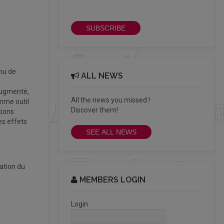
newsletter
SUBSCRIBE
nnu de
ALL NEWS
augmenté,
All the news you missed !
mme outil
Discover them!
tions
es effets
SEE ALL NEWS
sation du
MEMBERS LOGIN
Login