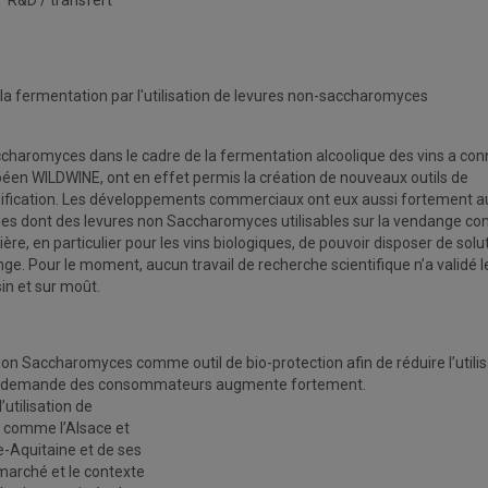
 R&D / transfert
 la fermentation par l'utilisation de levures non-saccharomyces
Saccharomyces dans le cadre de la fermentation alcoolique des vins a co
péen WILDWINE, ont en effet permis la création de nouveaux outils de
vinification. Les développements commerciaux ont eux aussi fortement 
es dont des levures non Saccharomyces utilisables sur la vendange co
lière, en particulier pour les vins biologiques, de pouvoir disposer de solu
ge. Pour le moment, aucun travail de recherche scientifique n’a validé l
in et sur moût.
es non Saccharomyces comme outil de bio-protection afin de réduire l’utili
els la demande des consommateurs augmente fortement.
utilisation de
s comme l’Alsace et
e-Aquitaine et de ses
 marché et le contexte