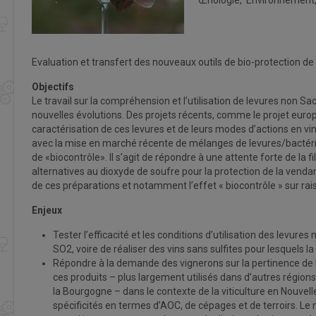
Œnologie, Environnement,
Evaluation et transfert des nouveaux outils de bio-protection de
Objectifs
Le travail sur la compréhension et l’utilisation de levures non 
nouvelles évolutions. Des projets récents, comme le projet euro
caractérisation de ces levures et de leurs modes d’actions en 
avec la mise en marché récente de mélanges de levures/bactéri
de «biocontrôle». Il s’agit de répondre à une attente forte de la fi
alternatives au dioxyde de soufre pour la protection de la vendan
de ces préparations et notamment l’effet « biocontrôle » sur rais
Enjeux
Tester l’efficacité et les conditions d’utilisation des levur
SO2, voire de réaliser des vins sans sulfites pour lesqu
Répondre à la demande des vignerons sur la pertinence de l’
ces produits – plus largement utilisés dans d’autres région
la Bourgogne – dans le contexte de la viticulture en Nouvell
spécificités en termes d’AOC, de cépages et de terroirs. Le