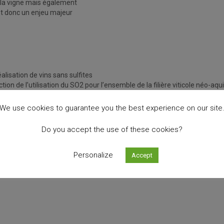
 la vigne mais également
est donc un enjeu majeur
éalisation de vins sans sulfites
on de l’utilisation du SO2 pour l’ensemble de la filière viticole néo-aqu
que la fermentation
les gammes pour les
We use cookies to guarantee you the best experience on our site
nts étant localisés sur la
Do you accept the use of these cookies?
Personalize
Accept