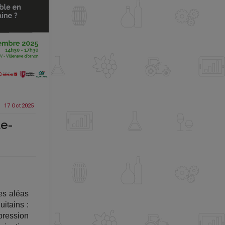
17 Oct
2025
le-
es aléas
itains :
pression