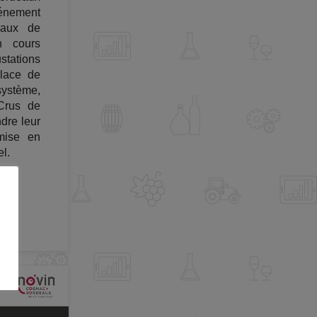
vénement
eaux de
n cours
stations
Place de
ystème,
Crus de
dre leur
mise en
el.
.