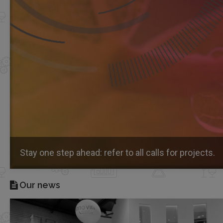
Stay one step ahead: refer to all calls for projects.
Our news