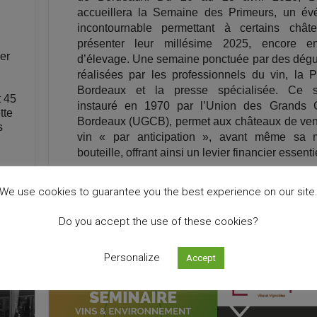
accueillera la Semaine des Primeurs, un é
incontournable permettant à certains chât
présenter leur millésime 2025, encore e
er
d’élevage. Une semaine ponctuée par des dégu
réalisées par les professionnels du vin, la 
Bordeaux et la presse spécialisée. Ce s
t 45
instauré en 1970 par l’Union des Grands 
tte
Bordeaux (UGCB), permet aux châteaux de ven
s
vin « par anticipation », avant même sa 
bouteille, offrant ainsi un levier financier essenti
We use cookies to guarantee you the best experience on our site
Continue Reading
Do you accept the use of these cookies?
Personalize
Accept