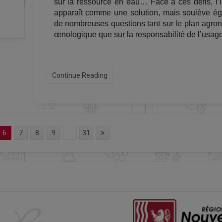
sur la ressource en eau… Face à ces défis, l’ir
apparaît comme une solution, mais soulève é
de nombreuses questions tant sur le plan agro
œnologique que sur la responsabilité de l’usage
Continue Reading
6
7
8
9
...
31