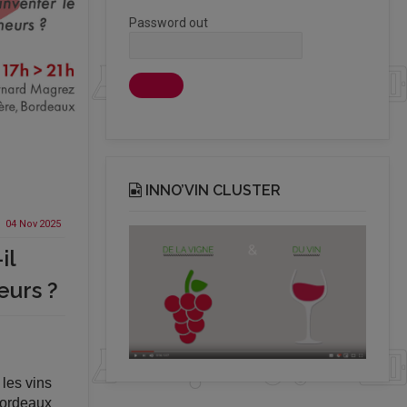
Password out
INNO’VIN CLUSTER
04 Nov
2025
il
eurs ?
les vins
ordeaux