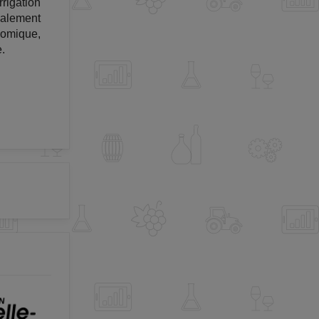
rigation
galement
nomique,
.