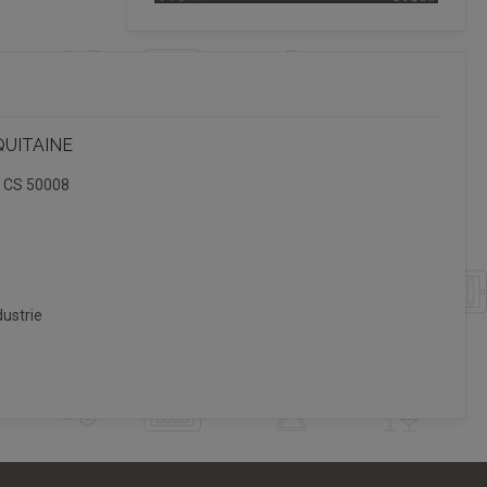
QUITAINE
, CS 50008
ustrie