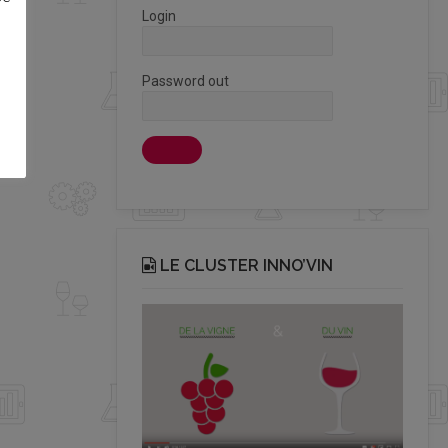
Login
Password out
LE CLUSTER INNO’VIN