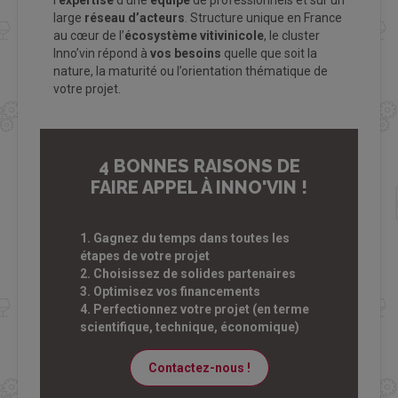
l'
expertise
d’une
équipe
de professionnels et sur un
large
réseau d’acteurs
. Structure unique en France
au cœur de l’
écosystème vitivinicole
, le cluster
Inno’vin répond à
vos besoins
quelle que soit la
nature, la maturité ou l’orientation thématique de
votre projet.
4 BONNES RAISONS DE
FAIRE APPEL À INNO'VIN !
1. Gagnez du temps dans toutes les
étapes de votre projet
2. Choisissez de solides partenaires
3. Optimisez vos financements
4. Perfectionnez votre projet (en terme
scientifique, technique, économique)
Contactez-nous !