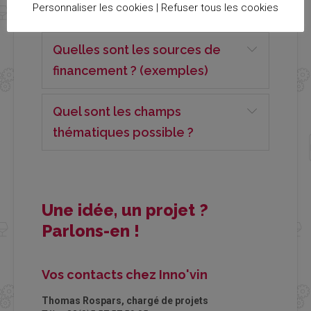
Personnaliser les cookies |
Refuser tous les cookies
accompagné ? (exemples)
Quelles sont les sources de
financement ? (exemples)
Quel sont les champs
thématiques possible ?
Une idée, un projet ?
Parlons-en !
Vos contacts chez Inno'vin
Thomas Rospars, chargé de projets