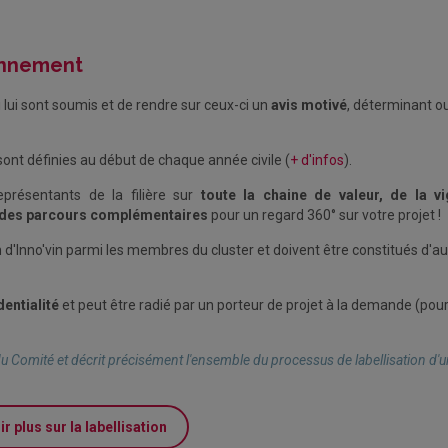
ionnement
i lui sont soumis et de rendre sur ceux-ci un
avis motivé
, déterminant o
 sont définies au début de chaque année civile (
+ d'infos
).
présentants de la filière sur
toute la chaine de valeur, de la v
des parcours complémentaires
pour un regard 360° sur votre projet !
 d'Inno'vin parmi les
membres du cluster et doivent être constitués d'a
entialité
et peut être radié par un porteur de projet à la demande (pou
u Comité et décrit précisément l'ensemble du processus de labellisation d'u
r plus sur la labellisation