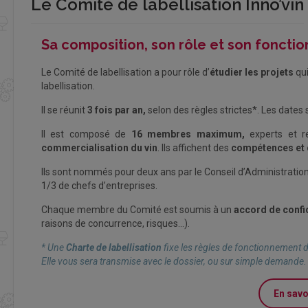
Le Comité de labellisation Inno’vin
Sa composition, son rôle et son fonct
Le Comité de labellisation a pour rôle d’
étudier les projets
qu
labellisation.
Il se réunit
3 fois par an,
selon des règles strictes*
. Les dates
Il est composé de
16 membres maximum,
experts et re
commercialisation du vin
. Ils affichent des
compétences et 
Ils sont nommés pour deux ans par le Conseil d’Administration
1/3 de chefs d’entreprises.
Chaque membre du Comité est soumis à un
accord de confid
raisons de concurrence, risques…).
* Une
Charte de labellisation
fixe les règles de fonctionnement d
Elle vous sera transmise avec le dossier, ou sur simple demande.
En savoi