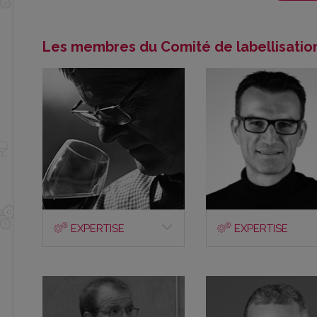
Les membres du Comité de labellisatio
EXPERTISE
EXPERTISE