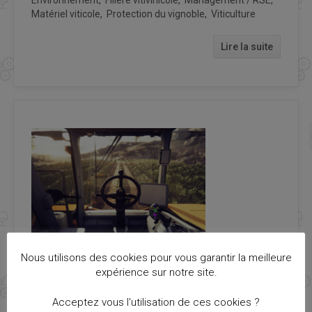
Environnement, Filière vitivinicole, Management / RSE,
Matériel viticole, Protection du vignoble, Viticulture
Lire la suite
PROJET LABELLISÉ
Nous utilisons des cookies pour vous garantir la meilleure
expérience sur notre site.
TERMINÉ
Acceptez vous l'utilisation de ces cookies ?
E-CAB