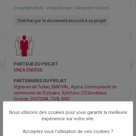
(copyright photo : V
inea Énergie / Alexandre Garçon
)
Télécharger le document associé à ce projet
PORTEUR DU PROJET
VINEA ÉNERGIE
PARTENAIRES DU PROJET
Vigneron de Tutiac,
SMICVAL,
Agora,
Communauté de
communes de l'Estuaire,
Xylofutur,
CCI Bordeaux
Gironde,
SOLTENA,
CIVB,
BNIC
Nous utilisons des cookies pour vous garantir la meilleure
expérience sur notre site.
Acceptez vous l'utilisation de ces cookies ?
BUDGET :
1,6 M €