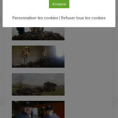
Accepter
FINANCEMENT :
en cours (dont 14 287 € acquis) €
FINANCEUR :
ADEME, Région Nouvelle-Aquitaine, UE
Personnaliser les cookies |
Refuser tous les cookies