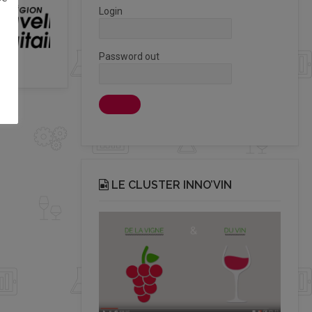
Login
Password out
LE CLUSTER INNO’VIN