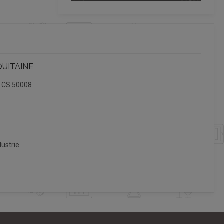
QUITAINE
, CS 50008
ustrie