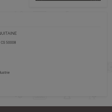
QUITAINE
, CS 50008
ustrie