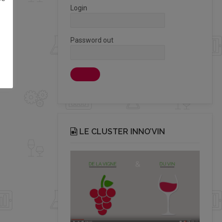
Login
Password out
LE CLUSTER INNO’VIN