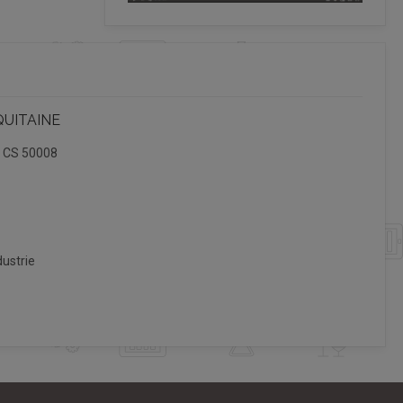
QUITAINE
, CS 50008
ustrie