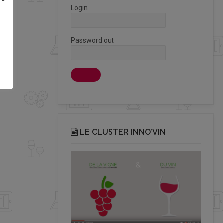
Login
Password out
LE CLUSTER INNO’VIN