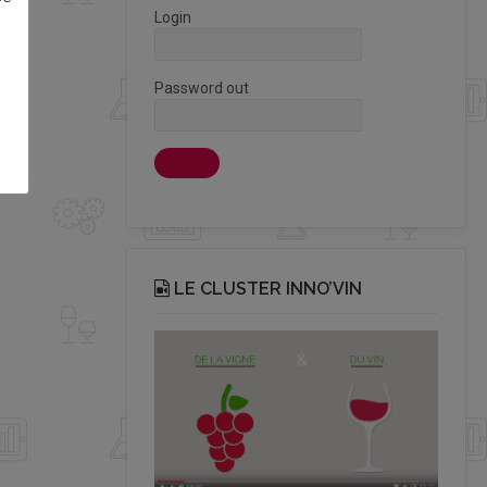
Login
Password out
LE CLUSTER INNO’VIN