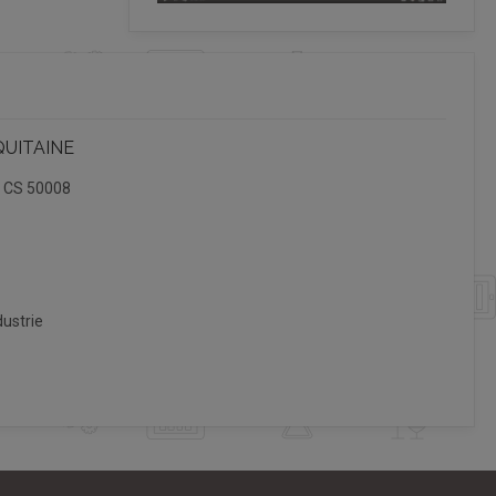
QUITAINE
, CS 50008
ustrie