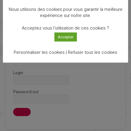
NEWSLETTER INNOVIN
Nous utilisons des cookies pour vous garantir la meilleure
expérience sur notre site.
Recevez notre newsletter Info Cluster bimestriel
Acceptez vous l'utilisation de ces cookies ?
S'ABONNER
Accepter
Personnaliser les cookies |
Refuser tous les cookies
CONNEXION ADHÉRENT
Login
Password out