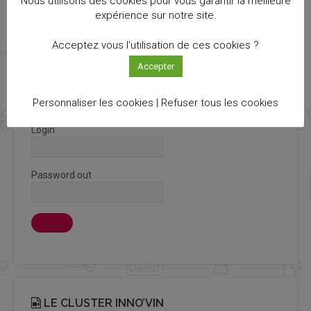
Nous utilisons des cookies pour vous garantir la meilleure
Recevez notre newsletter Info Cluster bimestriel
expérience sur notre site.
S'ABONNER
Acceptez vous l'utilisation de ces cookies ?
Accepter
CONNEXION ADHÉRENT
Personnaliser les cookies |
Refuser tous les cookies
Login
Password out
LE CLUSTER INNO’VIN