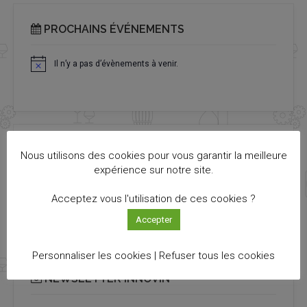
PROCHAINS ÉVÉNEMENTS
Il n’y a pas d’évènements à venir.
Notice
TOUTES LES ACTUALITÉS
Nous utilisons des cookies pour vous garantir la meilleure
expérience sur notre site.
Découvrez toutes les actualités qui vous ont échappé !
Acceptez vous l'utilisation de ces cookies ?
VOIR LES ACTUS
Accepter
Personnaliser les cookies |
Refuser tous les cookies
NEWSLETTER INNOVIN