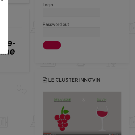
Login
Password out
LE CLUSTER INNO’VIN