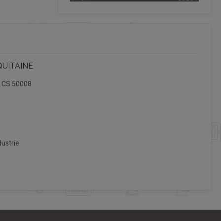
QUITAINE
, CS 50008
ustrie