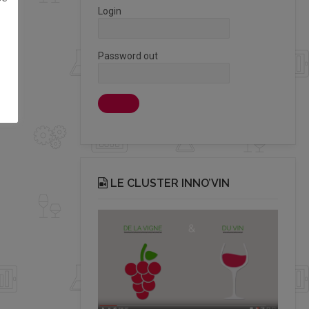
Login
Password out
LE CLUSTER INNO’VIN