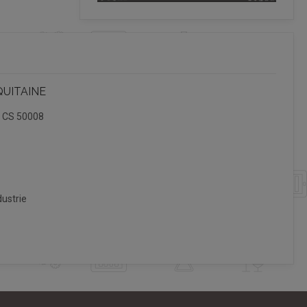
QUITAINE
, CS 50008
ustrie