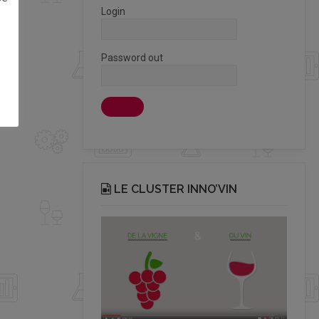
Login
Password out
LE CLUSTER INNO’VIN