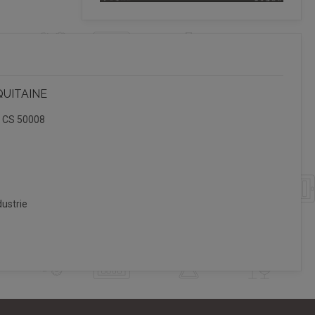
QUITAINE
, CS 50008
ustrie