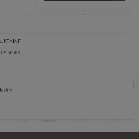
QUITAINE
, CS 50008
ustrie