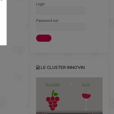
Login
Password out
LE CLUSTER INNO’VIN