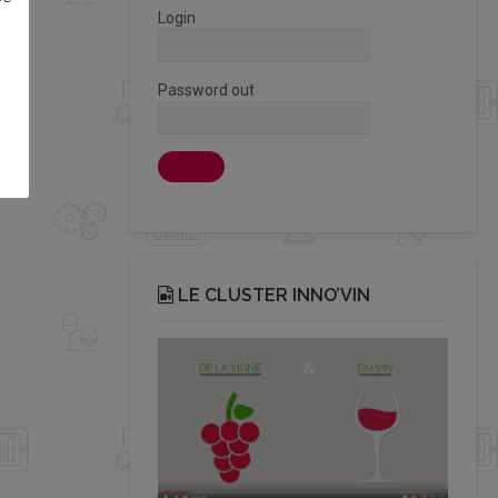
Login
Password out
LE CLUSTER INNO’VIN