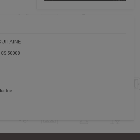
QUITAINE
, CS 50008
ustrie