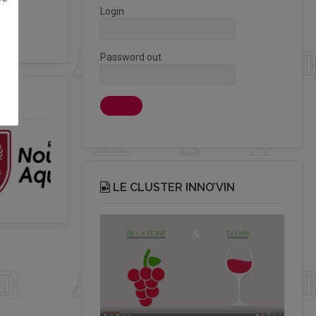
Login
Password out
LE CLUSTER INNO’VIN