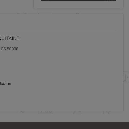
QUITAINE
, CS 50008
ustrie