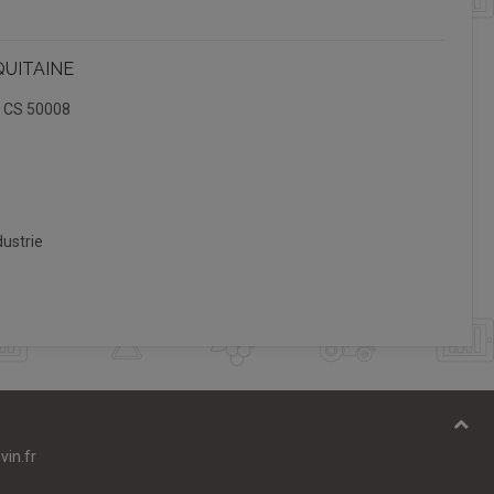
QUITAINE
, CS 50008
ustrie
vin.fr