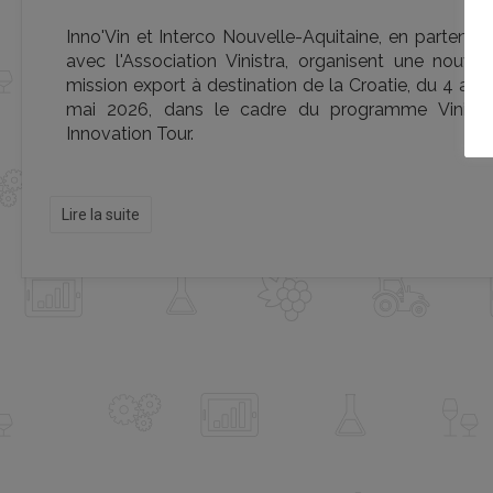
Inno'Vin et Interco Nouvelle-Aquitaine, en partenari
avec l'Association Vinistra, organisent une nouvel
mission export à destination de la Croatie, du 4 au 
mai 2026, dans le cadre du programme Vinitec
Innovation Tour.
Lire la suite