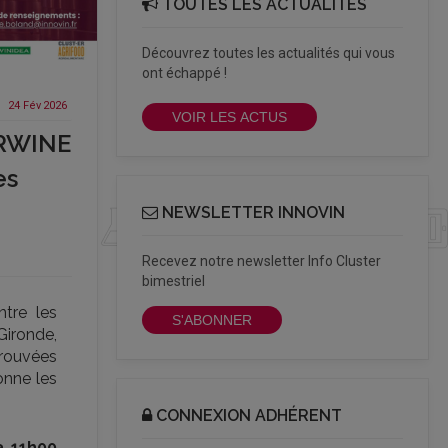
TOUTES LES ACTUALITÉS
Découvrez toutes les actualités qui vous
ont échappé !
24 Fév
2026
VOIR LES ACTUS
ERWINE
es
NEWSLETTER INNOVIN
Recevez notre newsletter Info Cluster
bimestriel
ntre les
S'ABONNER
Gironde,
prouvées
donne les
CONNEXION ADHÉRENT
à 11h00