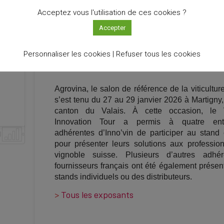
Acceptez vous l'utilisation de ces cookies ?
at
le
Accepter
Retour sur VIT AGROVINA 2026
10
h
Personnaliser les cookies |
Refuser tous les cookies
Agrovina, le salon de référence de la viticultur
s’est tenu du 27 au 29 janvier 2026 à Martigny,
canton du Valais. À cette occasion, le V
Innovation Tour a permis à quatre entr
adhérentes d’Inno’vin de participer au stand c
pour présenter leurs solutions aux professio
vignoble suisse. Plusieurs d’autres adhér
fournisseurs français ont été également présent
stands individuels ou des distributeurs.
>
Tous les exposants