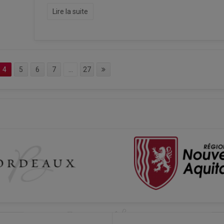
Lire la suite
4
5
6
7
...
27