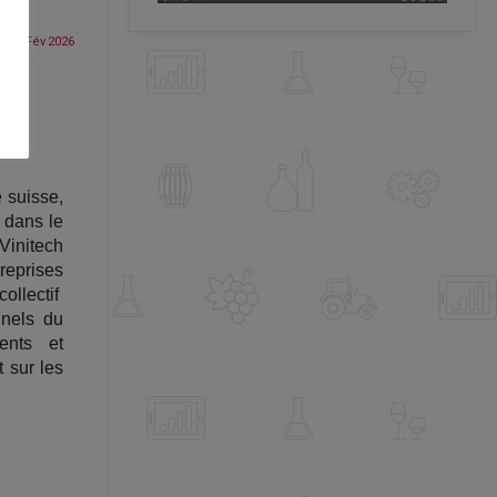
09 Fév
2026
e suisse,
 dans le
initech
eprises
ollectif
nnels du
ents et
 sur les