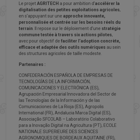
Le projet
AGRITECH
a pour ambition d’
accélérer la
digitalisation des petites exploitations agricoles
,
en s’appuyant sur une
approche innovante,
personnalisée et centrée sur les besoins réels du
terrain
. Il repose sur le déploiement d’une
stratégie
commune testée à travers six actions pilotes
,
avec pour objectif de
faciliter l’adoption concrète,
efficace et adaptée des outils numériques
au sein
des structures agricoles de taille modeste.
Partenaires :
CONFEDERACIÓN ESPAÑOLA DE EMPRESAS DE
TECNOLOGÍAS DE LA INFORMACIÓN,
COMUNICACIONES Y ELECTRÓNICA (ES),
Agrupación Empresarial Innovadora del Sector de
las Tecnologías de la Información y de las
Comunicaciones de La Rioja (ES), Agropolis
International (FR), Andalucia Marca Digital (ES),
Associação SFCOLAB – Laboratório Colaborativo
para a Inovação Digital na Agricultura (PT), ECOLE
NATIONALE SUPERIEURE DES SCIENCES
AGRONOMIQUES DE BORDEAUX AQUITAINE (FR),