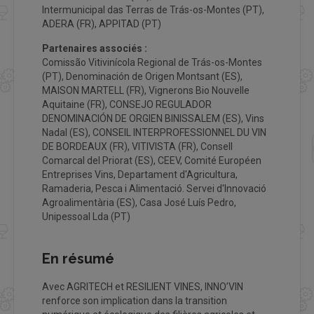
Intermunicipal das Terras de Trás-os-Montes (PT),
ADERA (FR), APPITAD (PT)
Partenaires associés :
Comissão Vitivinícola Regional de Trás-os-Montes
(PT), Denominación de Origen Montsant (ES),
MAISON MARTELL (FR), Vignerons Bio Nouvelle
Aquitaine (FR), CONSEJO REGULADOR
DENOMINACIÓN DE ORGIEN BINISSALEM (ES), Vins
Nadal (ES), CONSEIL INTERPROFESSIONNEL DU VIN
DE BORDEAUX (FR), VITIVISTA (FR), Consell
Comarcal del Priorat (ES), CEEV, Comité Européen
Entreprises Vins, Departament d'Agricultura,
Ramaderia, Pesca i Alimentació. Servei d'Innovació
Agroalimentària (ES), Casa José Luís Pedro,
Unipessoal Lda (PT)
En résumé
Avec AGRITECH et RESILIENT VINES, INNO’VIN
renforce son implication dans la transition