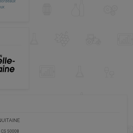
 Bordeaux
aux.
QUITAINE
, CS 50008