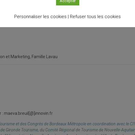
Accepter
UMR Œno, Institut des Sciences de la Vigne et du Vin, Université de Bor
recteur du Centre Interlangues TIL , Vice-président délégué à la valorisa
Personnaliser les cookies |
Refuser tous les cookies
n et Marketing, Famille Lavau
 : maeva.breuil[@]innovin.fr
 Tourisme et des Congrès de Bordeaux Métropole en coordination avec le C
 de Gironde Tourisme, du Comité Régional de Tourisme de Nouvelle-Aquitain