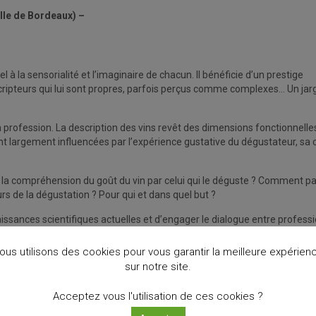
ville de Bordeaux) –
l à la sensorialité et l’imaginaire de chacun. Il bénéficie d’un prestige
ripteurs qui lui sont propres, parfois perçus comme complexes… Un jar
profession. La description des vins revêt des dimensions fonctionnelle
nt largement influencées par l’expérience gustative du dégustateur, sa c
la compréhension du goût du vin par celui qui le déguste ? Comment pa
rs de la dégustation ? Pour qui et dans quel but ?
issances scientifiques actuelles et d’engager le dialogue entre profess
t de décrire les vins que nous dégustons.
ous utilisons des cookies pour vous garantir la meilleure expérien
sur notre site.
Acceptez vous l'utilisation de ces cookies ?