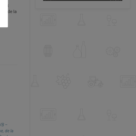
deaux
tion de la
IVB –
e, de la