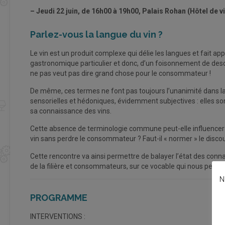
– Jeudi 22 juin, de 16h00 à 19h00, Palais Rohan (Hôtel de 
Parlez-vous la langue du vin ?
Le vin est un produit complexe qui délie les langues et fait appe
gastronomique particulier et donc, d’un foisonnement de desc
ne pas veut pas dire grand chose pour le consommateur !
De même, ces termes ne font pas toujours l’unanimité dans la 
sensorielles et hédoniques, évidemment subjectives : elles so
sa connaissance des vins.
Cette absence de terminologie commune peut-elle influencer 
vin sans perdre le consommateur ? Faut-il « normer » le discou
Cette rencontre va ainsi permettre de balayer l’état des conna
de la filière et consommateurs, sur ce vocable qui nous perme
N
PROGRAMME
INTERVENTIONS :