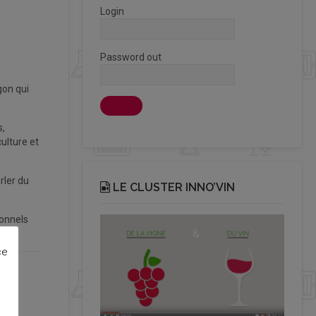
Login
Password out
gon qui
s,
ulture et
rler du
LE CLUSTER INNO’VIN
ionnels
ce