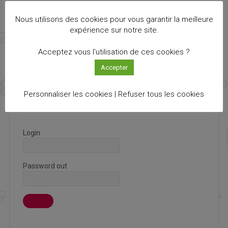
NEWSLETTER INNOVIN
Nous utilisons des cookies pour vous garantir la meilleure
expérience sur notre site.
Recevez notre newsletter Info Cluster bimestriel
Acceptez vous l'utilisation de ces cookies ?
S'ABONNER
Accepter
Personnaliser les cookies |
Refuser tous les cookies
CONNEXION ADHÉRENT
Login
Password out