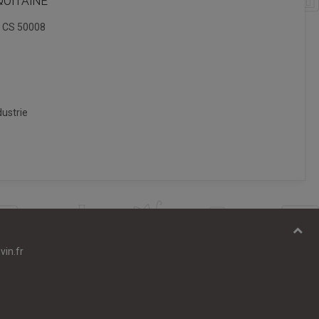
QUITAINE
, CS 50008
ustrie
vin.fr