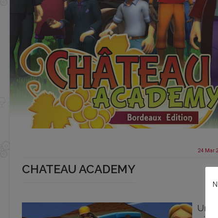
24 Mar
CHATEAU ACADEMY
N
Un