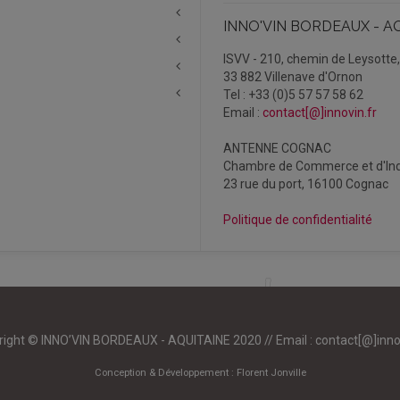
INNO'VIN BORDEAUX - A
ISVV - 210, chemin de Leysotte
33 882 Villenave d'Ornon
Tel : +33 (0)5 57 57 58 62
Email :
contact[@]innovin.fr
ANTENNE COGNAC
Chambre de Commerce et d'Ind
23 rue du port, 16100 Cognac
Politique de confidentialité
right © INNO’VIN BORDEAUX - AQUITAINE 2020 // Email :
contact[@]inno
Conception & Développement :
Florent Jonville