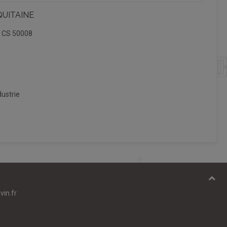
QUITAINE
, CS 50008
ustrie
vin.fr