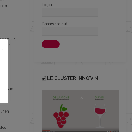
ions
Login
Password out
 de pluie,
ges ont
ce
LE CLUSTER INNO’VIN
 de
in. Tous
tre
ur en
 des