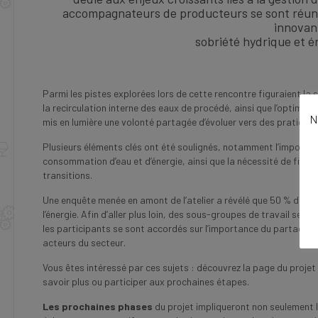
accompagnateurs de producteurs se sont réuni
innovant
sobriété hydrique et én
Parmi les pistes explorées lors de cette rencontre figuraient la 
la recirculation interne des eaux de procédé, ainsi que l’optimi
N
mis en lumière une volonté partagée d’évoluer vers des pratiques
Plusieurs éléments clés ont été soulignés, notamment l’importa
consommation d’eau et d’énergie, ainsi que la nécessité de fin
transitions.
Une enquête menée en amont de l’atelier a révélé que 50 % des c
l’énergie. Afin d’aller plus loin, des sous-groupes de travail se
les participants se sont accordés sur l’importance du partage d’
acteurs du secteur.
Vous êtes intéressé par ces sujets : découvrez la page du projet
savoir plus ou participer aux prochaines étapes.
Les prochaines phases
du projet impliqueront non seulement l