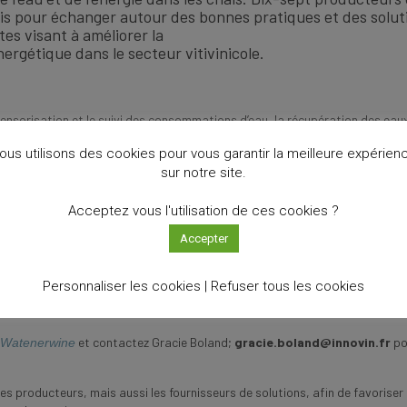
s pour échanger autour des bonnes pratiques et des solut
es visant à améliorer la
ergétique dans le secteur vitivinicole.
sensorisation et le suivi des consommations d’eau, la récupération des eaux
sation des systèmes de nettoyage et de traitement des effluents. Ces échan
ous utilisons des cookies pour vous garantir la meilleure expérien
 plus sobres, résilientes et respectueuses de l’environnement.
sur notre site.
nce du retour sur investissement dans les démarches de réduction de la
ancements publics pour accompagner les
Acceptez vous l'utilisation de ces cookies ?
Accepter
aves appliquent déjà de bonnes pratiques en matière de gestion de l’eau et
ront prochainement mis en place pour répondre aux besoins concrets du terra
Personnaliser les cookies |
Refuser tous les cookies
informations pertinentes et sur la nécessité de renforcer la coopération en
et contactez Gracie Boland;
gracie.boland@innovin.fr
po
Watenerwine
es producteurs, mais aussi les fournisseurs de solutions, afin de favoriser