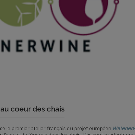
 au coeur des chais
nisé le premier atelier français du projet européen
Watener
e l’eau et de l’énergie dans les chais. Dix-sept producteurs 