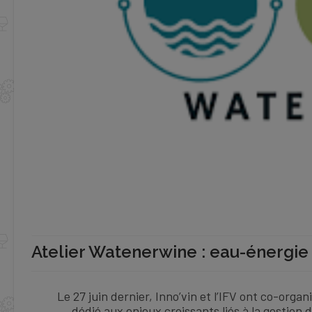
Atelier Watenerwine : eau-énergie
Le 27 juin dernier, Inno’vin et l’IFV ont co-orga
dédié aux enjeux croissants liés à la gestion d