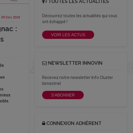
TOUTES LES ACTUALITÉS
Découvrez toutes les actualités qui vous
09 Déc
2024
ont échappé !
nac :
VOIR LES ACTUS
ns
NEWSLETTER INNOVIN
de
 en
Recevez notre newsletter Info Cluster
s
bimestriel
es
mieux
S'ABONNER
oble.
CONNEXION ADHÉRENT