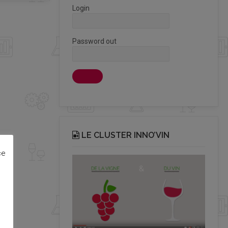
Login
Password out
LE CLUSTER INNO’VIN
ce