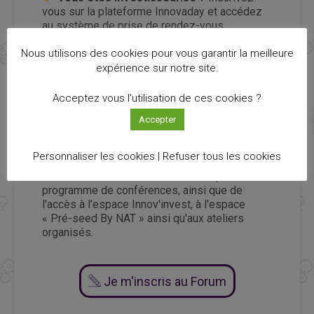
vous sur la plateforme Innovaday et accédez
au système de prise de rendez-vous
entreprises <> investisseurs. Planifiez votre
Nous utilisons des cookies pour vous garantir la meilleure
journée en sélectionnant les entreprises qui
vous intéressent et vous recevrez par la suite
expérience sur notre site.
votre
Acceptez vous l'utilisation de ces cookies ?
Investisseurs, vous êtes par ailleurs conviés
au cocktail dînatoire de la veille, soit Mercredi
Accepter
12 novembre à 19h30, qui aura lieu à l'Institut
Culturel Bernard Magrez !
Personnaliser les cookies |
Refuser tous les cookies
Vous êtes partenaire / entreprise ?
Inscrivez-vous comme visiteur ! Et profitez du
programme de conférences, ainsi que de
l'accès à l'espace Innov'invest, à l'espace
« Pré-seed By NAT » ainsi qu'aux ateliers
organisés.
Je m'inscris au Forum